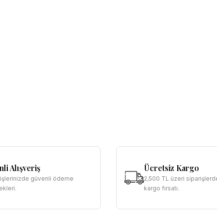
li Alışveriş
Ücretsiz Kargo
rişlerinizde güvenli ödeme
2,500 TL üzeri siparişlerd
kleri.
kargo fırsatı.