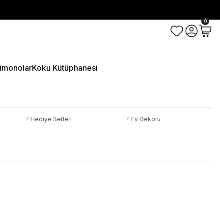
0
imonolar
Koku Kütüphanesi
Hediye Setleri
Ev Dekoru