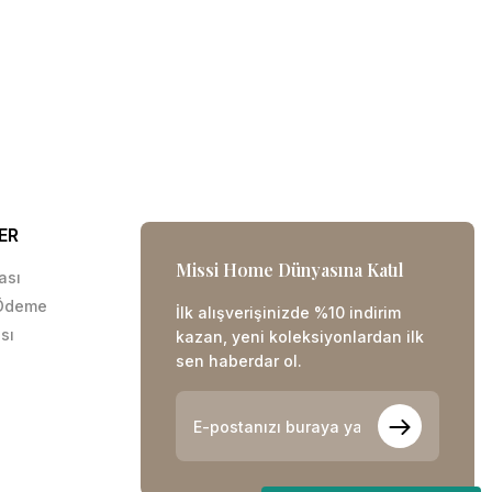
ER
Missi Home Dünyasına Katıl
kası
 Ödeme
İlk alışverişinizde %10 indirim
sı
kazan, yeni koleksiyonlardan ilk
sen haberdar ol.