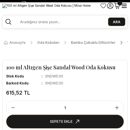
2500 TL ve Üzeri Alışverişlerde Kargo Bedava!
Ege Esintisi 2 Al 1 Öde
Missi Kokularda 3 Al 2 Öde
ARA
Anasayfa
Oda Kokuları
Bambu Çubuklu Difüzörler
1
100 ml Altıgen Şişe Sandal Wood Oda Kokusu
Stok Kodu
SNDWD30
Barkod Kodu
SNDWD30
615,52 TL
SEPETE EKLE