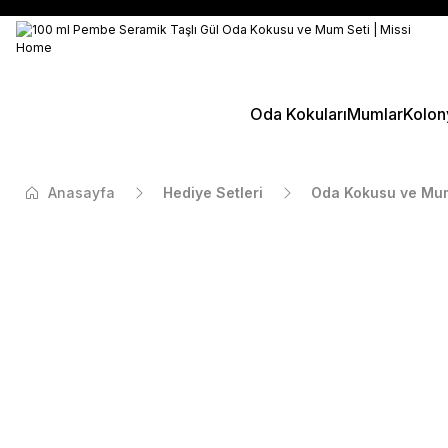
Oda Kokuları
Mumlar
Kolon
Anasayfa
Hediye Setleri
Oda Kokusu ve Mum