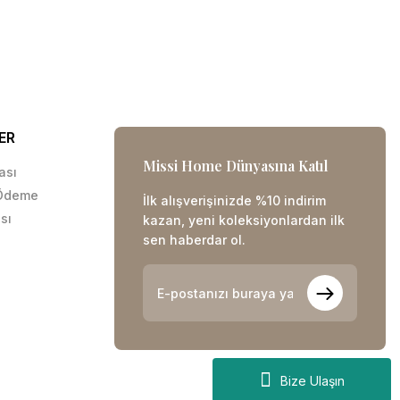
ER
Missi Home Dünyasına Katıl
kası
 Ödeme
İlk alışverişinizde %10 indirim
sı
kazan, yeni koleksiyonlardan ilk
sen haberdar ol.
Bize Ulaşın