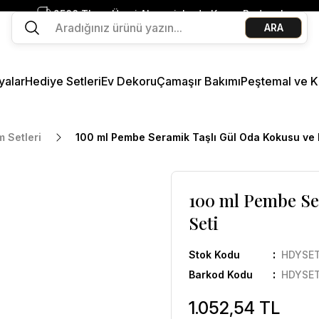
2500 TL ve Üzeri Alışverişlerde Kargo Bedava!
ARA
Ege Esintisi 2 Al 1 Öde
Missi Kokularda 3 Al 2 Öde
yalar
Hediye Setleri
Ev Dekoru
Çamaşır Bakımı
Peştemal ve K
 Setleri
100 ml Pembe Seramik Taşlı Gül Oda Kokusu ve
100 ml Pembe Se
Seti
Stok Kodu
HDYSE
Barkod Kodu
HDYSE
1.052,54 TL