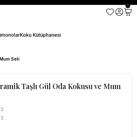
imonolar
Koku Kütüphanesi
 Mum Seti
ramik Taşlı Gül Oda Kokusu ve Mum
T2
T2