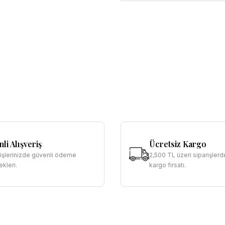
li Alışveriş
Ücretsiz Kargo
rişlerinizde güvenli ödeme
2,500 TL üzeri siparişlerd
kleri.
kargo fırsatı.