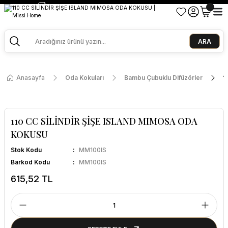
2500 TL ve Üzeri Alışverişlerde Kargo Bedava!
Ege Esintisi 2 Al 1 Öde
Missi Kokularda 3 Al 2 Öde
ARA
Anasayfa
Oda Kokuları
Bambu Çubuklu Difüzörler
1
110 CC SİLİNDİR ŞİŞE ISLAND MIMOSA ODA
KOKUSU
Stok Kodu
MM100IS
Barkod Kodu
MM100IS
615,52 TL