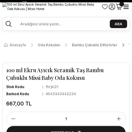
2500 TL ve Üzeri Alışverişlerde Kargo Bedava!
Ege Esintisi 2 Al 1 Öde
Missi Kokularda 3 Al 2 Öde
ARA
Anasayfa
Oda Kokuları
Bambu Çubuklu Difüzörler
1
100 ml Ekru Ayıcık Seramik Taş Bambu
Çubuklu Missi Baby Oda Kokusu
Stok Kodu
fhrjkl21
Barkod Kodu
4543343442234
667,00 TL