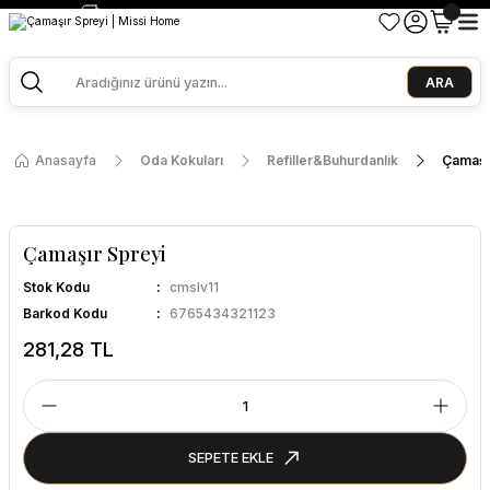
2500 TL ve Üzeri Alışverişlerde Kargo Bedava!
Ege Esintisi 2 Al 1 Öde
Missi Kokularda 3 Al 2 Öde
ARA
Anasayfa
Oda Kokuları
Refiller&Buhurdanlık
Çamaşı
Çamaşır Spreyi
Stok Kodu
cmslv11
Barkod Kodu
6765434321123
281,28 TL
SEPETE EKLE