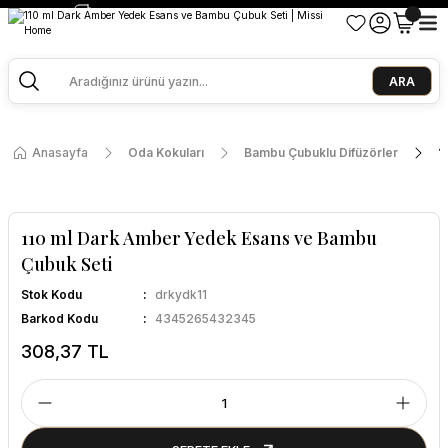
2500 TL ve Üzeri Alışverişlerde Kargo Bedava!
Ege Esintisi 2 Al 1 Öde
Missi Kokularda 3 Al 2 Öde
ARA
Anasayfa
Oda Kokuları
Bambu Çubuklu Difüzörler
1
110 ml Dark Amber Yedek Esans ve Bambu
Çubuk Seti
Stok Kodu
drkydk11
Barkod Kodu
4345265432345
308,37 TL