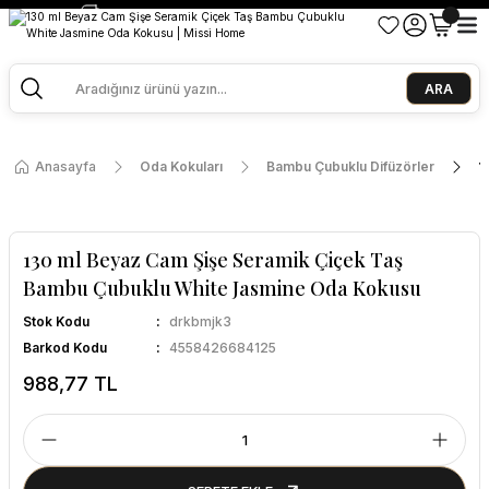
2500 TL ve Üzeri Alışverişlerde Kargo Bedava!
Ege Esintisi 2 Al 1 Öde
Missi Kokularda 3 Al 2 Öde
ARA
Anasayfa
Oda Kokuları
Bambu Çubuklu Difüzörler
1
130 ml Beyaz Cam Şişe Seramik Çiçek Taş
Bambu Çubuklu White Jasmine Oda Kokusu
Stok Kodu
drkbmjk3
Barkod Kodu
4558426684125
988,77 TL