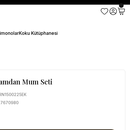
imonolar
Koku Kütüphanesi
 Şamdan Mum Seti
N1500225EK
27670980