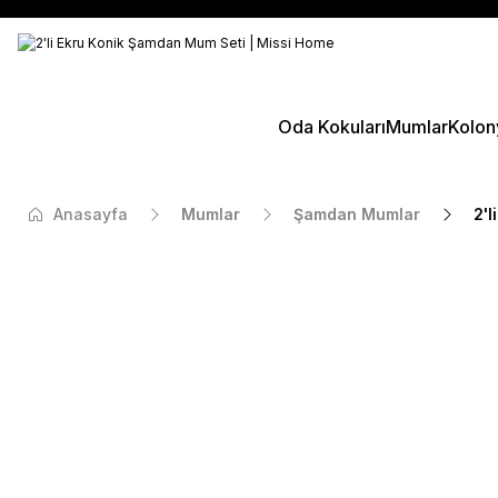
Oda Kokuları
Mumlar
Kolon
Anasayfa
Mumlar
Şamdan Mumlar
2'