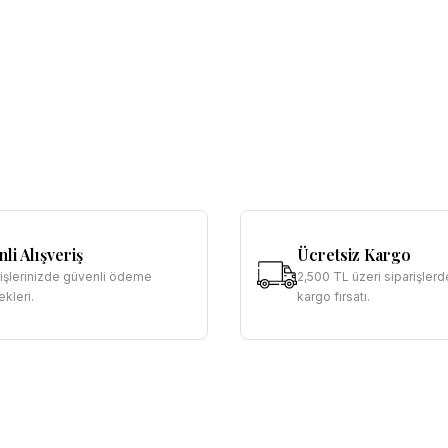
li Alışveriş
Ücretsiz Kargo
rişlerinizde güvenli ödeme
2,500 TL üzeri siparişlerd
kleri.
kargo fırsatı.