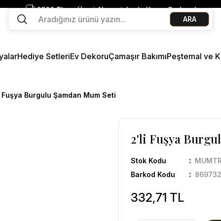
2500 TL ve Üzeri Alışverişlerde Kargo Bedava!
ARA
Ege Esintisi 2 Al 1 Öde
Missi Kokularda 3 Al 2 Öde
yalar
Hediye Setleri
Ev Dekoru
Çamaşır Bakımı
Peştemal ve K
li Fuşya Burgulu Şamdan Mum Seti
2'li Fuşya Burg
Stok Kodu
MUMTR
Barkod Kodu
869732
332,71 TL