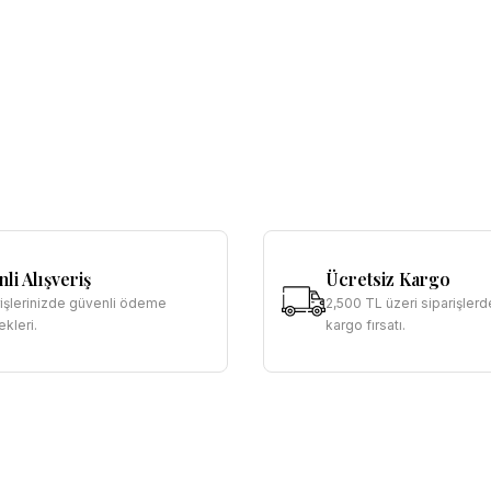
li Alışveriş
Ücretsiz Kargo
rişlerinizde güvenli ödeme
2,500 TL üzeri siparişlerd
kleri.
kargo fırsatı.