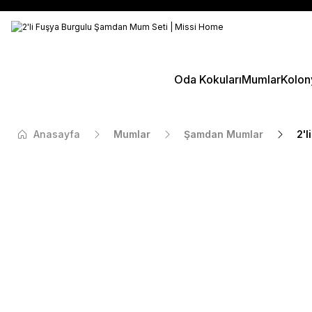
Oda Kokuları
Mumlar
Kolon
Anasayfa
Mumlar
Şamdan Mumlar
2'