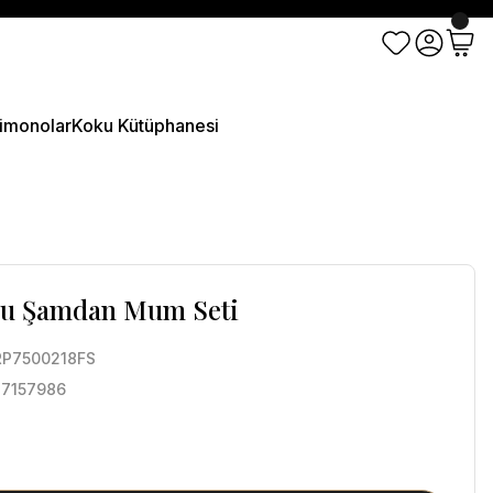
imonolar
Koku Kütüphanesi
ulu Şamdan Mum Seti
P7500218FS
7157986