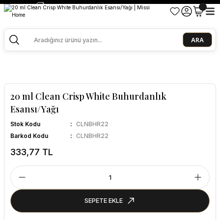
2500 TL ve Üzeri Alışverişlerde Kargo Bedava!
Ege Esintisi 2 Al 1 Öde
Missi Kokularda 3 Al 2 Öde
ARA
20 ml Clean Crisp White Buhurdanlık
Esansı/Yağı
Stok Kodu
CLNBHR22
Barkod Kodu
CLNBHR22
333,77 TL
SEPETE EKLE