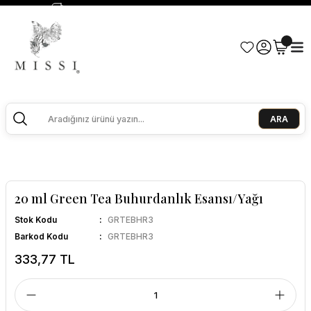
2500 TL ve Üzeri Alışverişlerde Kargo Bedava!
Ege Esintisi 2 Al 1 Öde
Missi Kokularda 3 Al 2 Öde
ARA
20 ml Green Tea Buhurdanlık Esansı/Yağı
Stok Kodu
GRTEBHR3
Barkod Kodu
GRTEBHR3
333,77 TL