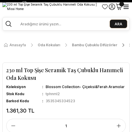
2500 TL ve Üzeri Alışverişlerde Kargo Bedava!
Ege Esintisi 2 Al 1 Öde
Missi Kokularda 3 Al 2 Öde
ARA
Anasayfa
Oda Kokuları
Bambu Çubuklu Difüzörler
2
230 ml Top Şişe Seramik Taş Çubuklu Hanımeli
Oda Kokusu
Koleksiyon
Blossom Collection- Çiçeksi&Ferah Aramolar
Stok Kodu
tphnml2
Barkod Kodu
3535345334523
1.361,30 TL