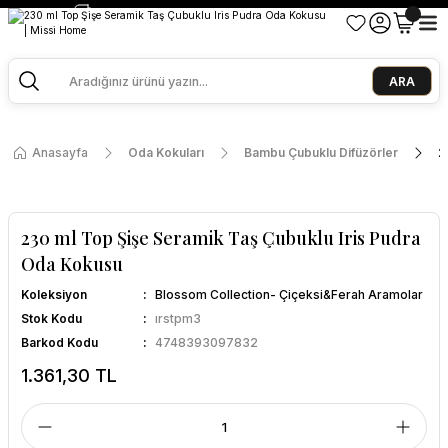
2500 TL ve Üzeri Alışverişlerde Kargo Bedava!
Ege Esintisi 2 Al 1 Öde
Missi Kokularda 3 Al 2 Öde
ARA
Anasayfa
Oda Kokuları
Bambu Çubuklu Difüzörler
2
230 ml Top Şişe Seramik Taş Çubuklu Iris Pudra
Oda Kokusu
Koleksiyon
Blossom Collection- Çiçeksi&Ferah Aramolar
Stok Kodu
ırstpm3
Barkod Kodu
4748393097832
1.361,30 TL