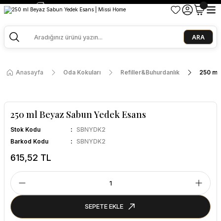
2500 TL ve Üzeri Alışverişlerde Kargo Bedava!
Ege Esintisi 2 Al 1 Öde
Missi Kokularda 3 Al 2 Öde
ARA
Anasayfa
Oda Kokuları
Refiller&Buhurdanlık
250 ml
250 ml Beyaz Sabun Yedek Esans
Stok Kodu
SBNYDK2
Barkod Kodu
SBNYDK2
615,52 TL
SEPETE EKLE