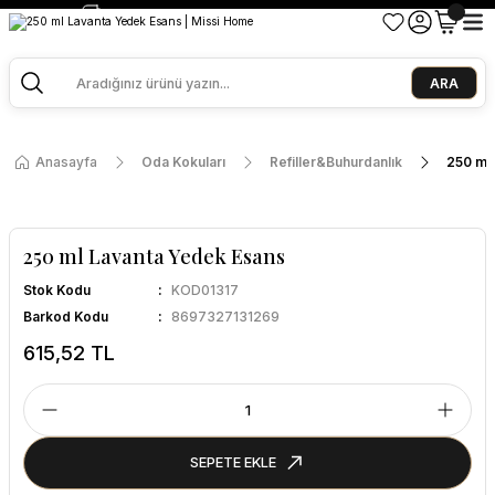
2500 TL ve Üzeri Alışverişlerde Kargo Bedava!
Ege Esintisi 2 Al 1 Öde
Missi Kokularda 3 Al 2 Öde
ARA
Anasayfa
Oda Kokuları
Refiller&Buhurdanlık
250 ml
250 ml Lavanta Yedek Esans
Stok Kodu
KOD01317
Barkod Kodu
8697327131269
615,52 TL
SEPETE EKLE