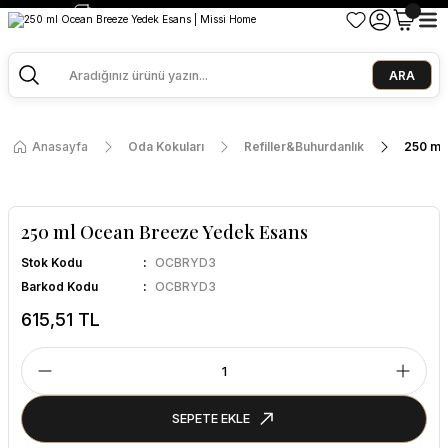
2500 TL ve Üzeri Alışverişlerde Kargo Bedava!
Ege Esintisi 2 Al 1 Öde
Missi Kokularda 3 Al 2 Öde
ARA
Anasayfa
Oda Kokuları
Refiller&Buhurdanlık
250 ml
250 ml Ocean Breeze Yedek Esans
Stok Kodu
OCBRYD3
Barkod Kodu
OCBRYD3
615,51 TL
SEPETE EKLE