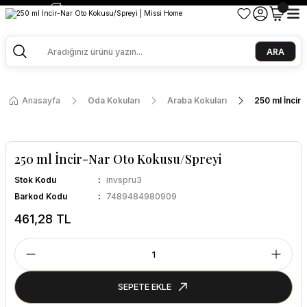
2500 TL ve Üzeri Alışverişlerde Kargo Bedava!
Ege Esintisi 2 Al 1 Öde
Missi Kokularda 3 Al 2 Öde
ARA
Anasayfa
Oda Kokuları
Araba Kokuları
250 ml İncir
250 ml İncir-Nar Oto Kokusu/Spreyi
Stok Kodu
invspru3
Barkod Kodu
7489484980909
461,28 TL
SEPETE EKLE