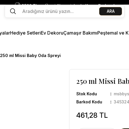
2500 TL ve Üzeri Alışverişlerde Kargo Bedava!
ARA
Ege Esintisi 2 Al 1 Öde
Missi Kokularda 3 Al 2 Öde
yalar
Hediye Setleri
Ev Dekoru
Çamaşır Bakımı
Peştemal ve K
250 ml Missi Baby Oda Spreyi
250 ml Missi Ba
Stok Kodu
msbby
Barkod Kodu
34532
461,28 TL