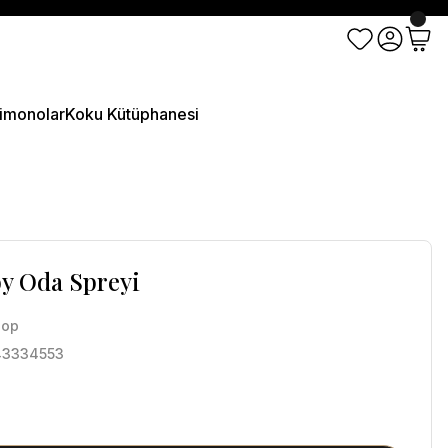
imonolar
Koku Kütüphanesi
by Oda Spreyi
sop
43334553