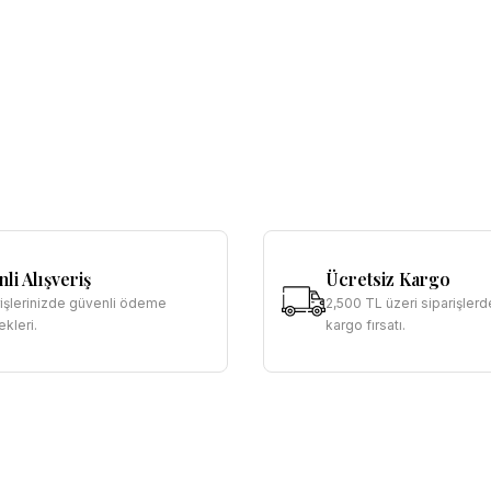
li Alışveriş
Ücretsiz Kargo
rişlerinizde güvenli ödeme
2,500 TL üzeri siparişlerd
kleri.
kargo fırsatı.