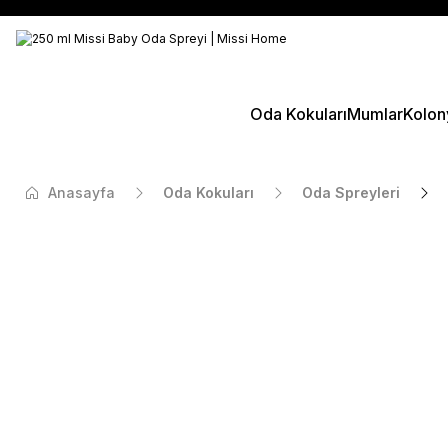
Oda Kokuları
Mumlar
Kolon
Anasayfa
Oda Kokuları
Oda Spreyleri