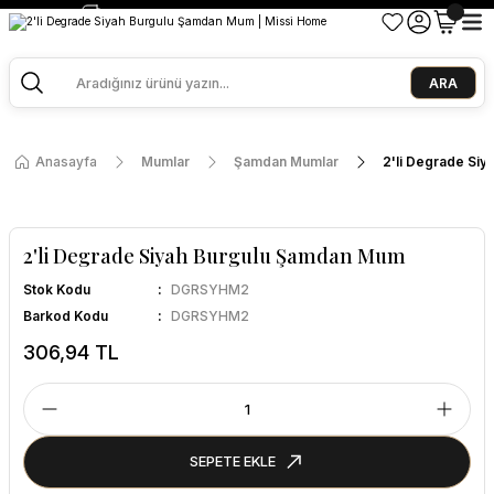
2500 TL ve Üzeri Alışverişlerde Kargo Bedava!
Ege Esintisi 2 Al 1 Öde
Missi Kokularda 3 Al 2 Öde
ARA
Anasayfa
Mumlar
Şamdan Mumlar
2'li Degrade Si
2'li Degrade Siyah Burgulu Şamdan Mum
Stok Kodu
DGRSYHM2
Barkod Kodu
DGRSYHM2
306,94 TL
SEPETE EKLE