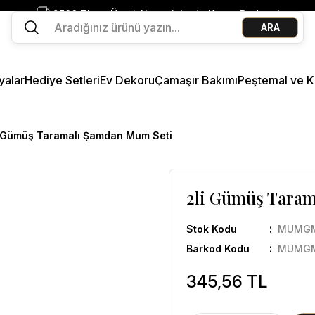
2500 TL ve Üzeri Alışverişlerde Kargo Bedava!
ARA
Ege Esintisi 2 Al 1 Öde
Missi Kokularda 3 Al 2 Öde
yalar
Hediye Setleri
Ev Dekoru
Çamaşır Bakımı
Peştemal ve K
i Gümüş Taramalı Şamdan Mum Seti
2li Gümüş Tara
Stok Kodu
MUMG
Barkod Kodu
MUMG
345,56 TL