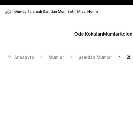
Oda Kokuları
Mumlar
Kolon
Anasayfa
Mumlar
Şamdan Mumlar
2l