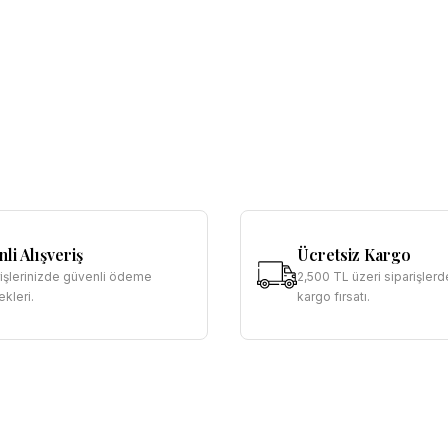
li Alışveriş
Ücretsiz Kargo
rişlerinizde güvenli ödeme
2,500 TL üzeri siparişlerd
kleri.
kargo fırsatı.