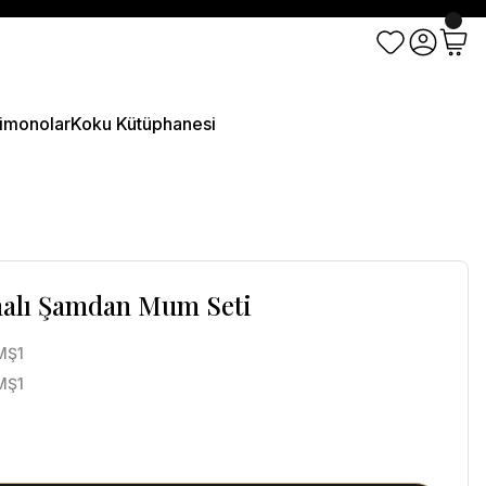
imonolar
Koku Kütüphanesi
malı Şamdan Mum Seti
MŞ1
MŞ1