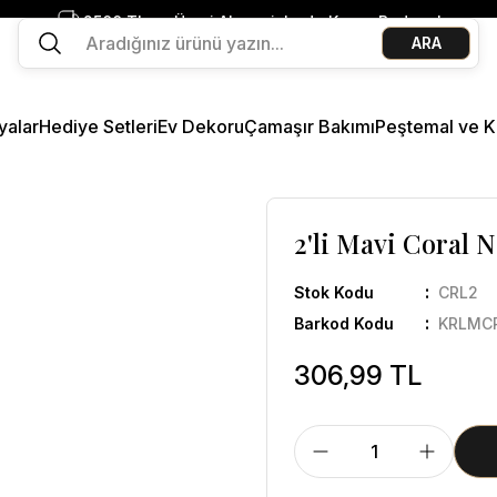
2500 TL ve Üzeri Alışverişlerde Kargo Bedava!
ARA
Ege Esintisi 2 Al 1 Öde
Missi Kokularda 3 Al 2 Öde
yalar
Hediye Setleri
Ev Dekoru
Çamaşır Bakımı
Peştemal ve K
2'li Mavi Coral 
Stok Kodu
CRL2
Barkod Kodu
KRLMC
306,99 TL