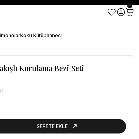
imonolar
Koku Kütüphanesi
Nakışlı Kurulama Bezi Seti
RL
SEPETE EKLE