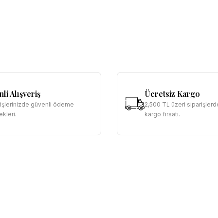
li Alışveriş
Ücretsiz Kargo
rişlerinizde güvenli ödeme
2,500 TL üzeri siparişlerd
kleri.
kargo fırsatı.