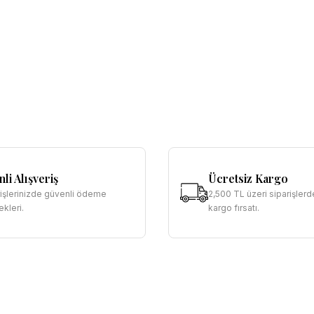
li Alışveriş
Ücretsiz Kargo
rişlerinizde güvenli ödeme
2,500 TL üzeri siparişlerd
kleri.
kargo fırsatı.