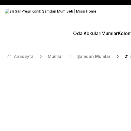
Oda Kokuları
Mumlar
Kolon
Anasayfa
Mumlar
Şamdan Mumlar
2'l