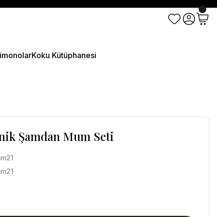
imonolar
Koku Kütüphanesi
Konik Şamdan Mum Seti
mm21
mm21