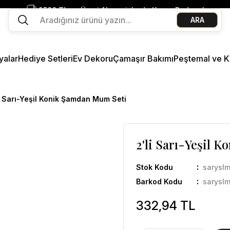
2500 TL ve Üzeri Alışverişlerde Kargo Bedava!
ARA
Ege Esintisi 2 Al 1 Öde
Missi Kokularda 3 Al 2 Öde
yalar
Hediye Setleri
Ev Dekoru
Çamaşır Bakımı
Peştemal ve K
i Sarı-Yeşil Konik Şamdan Mum Seti
2'li Sarı-Yeşil 
Stok Kodu
sarysl
Barkod Kodu
sarysl
332,94 TL