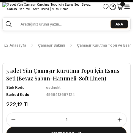
2500 TL ve Üzeri Alışverişlerde Kargo Bedava!
Ege Esintisi 2 Al 1 Öde
Missi Kokularda 3 Al 2 Öde
ARA
Anasayfa
Çamaşır Bakımı
Çamaşır Kurutma Topu ve Esans
3 adet Yün Çamaşır Kurutma Topu İçin Esans
Seti (Beyaz Sabun-Hanımeli-Soft Linen)
Stok Kodu
esdnekt
Barkod Kodu
4568413687124
222,12 TL