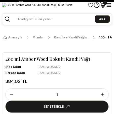
2500 TL ve Üzeri Alışverişlerde Kargo Bedava!
Ege Esintisi 2 Al 1 Öde
Missi Kokularda 3 Al 2 Öde
ARA
Anasayfa
Mumlar
Kandil ve Kandil Yağları
400 ml Am
400 ml Amber Wood Kokulu Kandil Yağı
Stok Kodu
AMBWDKND2
Barkod Kodu
AMBWDKND2
384,02 TL
SEPETE EKLE