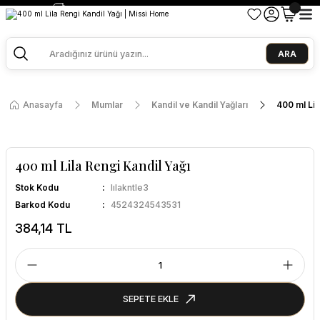
2500 TL ve Üzeri Alışverişlerde Kargo Bedava!
Ege Esintisi 2 Al 1 Öde
Missi Kokularda 3 Al 2 Öde
ARA
Anasayfa
Mumlar
Kandil ve Kandil Yağları
400 ml Lil
400 ml Lila Rengi Kandil Yağı
Stok Kodu
lılakntle3
Barkod Kodu
4524324543531
384,14 TL
SEPETE EKLE