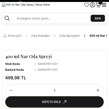
2500 TL ve Üzeri Alışverişlerde Kargo Bedava!
Ege Esintisi 2 Al 1 Öde
Missi Kokularda 3 Al 2 Öde
ARA
Anasayfa
Oda Kokuları
Oda Spreyleri
400 ml Nar O
400 ml Nar Oda Spreyi
Stok Kodu
NARSPRYOD1
Barkod Kodu
NARSPRYOD1
498,98 TL
SEPETE EKLE