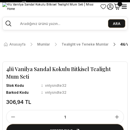
2500 TL ve Üzeri Alışverişlerde Kargo Bedava!
Ege Esintisi 2 Al 1 Öde
Missi Kokularda 3 Al 2 Öde
ARA
Anasayfa
Mumlar
Tealight ve Teneke Mumlar
4lü V
4lü Vanilya Sandal Kokulu Bitkisel Tealight
Mum Seti
Stok Kodu
vnlysndte32
Barkod Kodu
vnlysndte32
306,94 TL