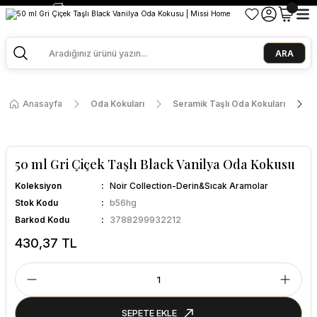
2500 TL ve Üzeri Alışverişlerde Kargo Bedava!
Ege Esintisi 2 Al 1 Öde
Missi Kokularda 3 Al 2 Öde
ARA
Anasayfa
Oda Kokuları
Seramik Taşlı Oda Kokuları
50 ml Gri Çiçek Taşlı Black Vanilya Oda Kokusu
Koleksiyon
Noir Collection-Derin&Sıcak Aramolar
Stok Kodu
b56hg
Barkod Kodu
3788299932212
430,37 TL
SEPETE EKLE