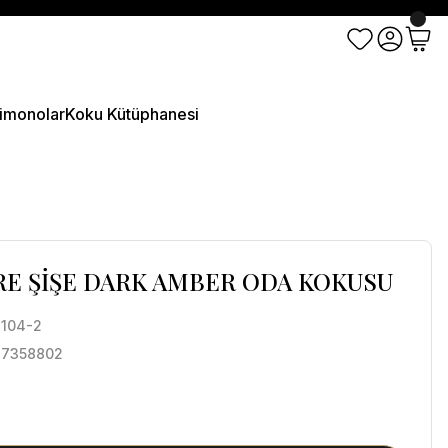
imonolar
Koku Kütüphanesi
ARE ŞİŞE DARK AMBER ODA KOKUSU
104-2
27358802