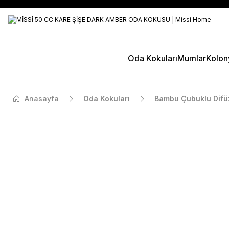
Oda Kokuları
Mumlar
Kolon
Anasayfa
Oda Kokuları
Bambu Çubuklu Difü