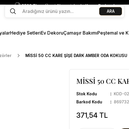
2500 TL ve Üzeri Alışverişlerde Kargo Bedava!
ARA
Ege Esintisi 2 Al 1 Öde
Missi Kokularda 3 Al 2 Öde
yalar
Hediye Setleri
Ev Dekoru
Çamaşır Bakımı
Peştemal ve K
zörler
MİSSİ 50 CC KARE ŞİŞE DARK AMBER ODA KOKUSU
MİSSİ 50 CC K
Stok Kodu
KOD-02
Barkod Kodu
86973
371,54 TL