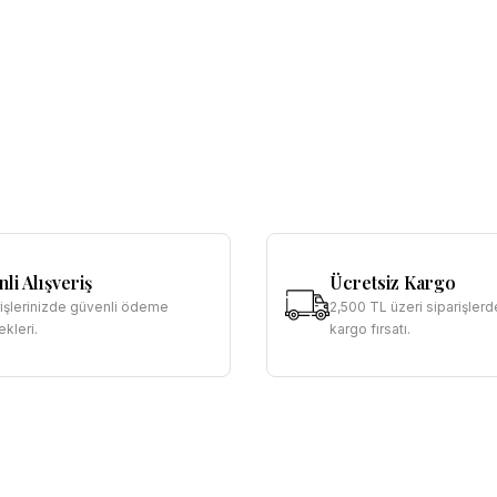
li Alışveriş
Ücretsiz Kargo
rişlerinizde güvenli ödeme
2,500 TL üzeri siparişlerd
kleri.
kargo fırsatı.