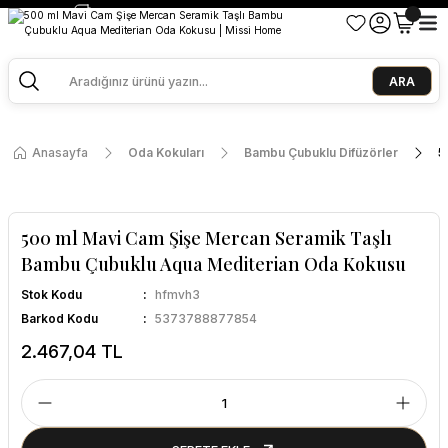
2500 TL ve Üzeri Alışverişlerde Kargo Bedava!
Ege Esintisi 2 Al 1 Öde
Missi Kokularda 3 Al 2 Öde
ARA
Anasayfa
Oda Kokuları
Bambu Çubuklu Difüzörler
5
500 ml Mavi Cam Şişe Mercan Seramik Taşlı
Bambu Çubuklu Aqua Mediterian Oda Kokusu
Stok Kodu
hfmvh3
Barkod Kodu
5373788877854
2.467,04 TL