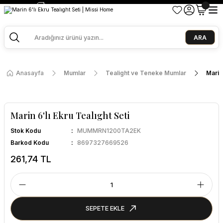
2500 TL ve Üzeri Alışverişlerde Kargo Bedava!
Ege Esintisi 2 Al 1 Öde
Missi Kokularda 3 Al 2 Öde
ARA
Anasayfa
Mumlar
Tealight ve Teneke Mumlar
Marin 
Marin 6'lı Ekru Tealıght Seti
Stok Kodu
MUMMRN1200TA2EK
Barkod Kodu
8697327669526
261,74 TL
SEPETE EKLE