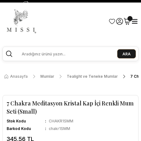
2500 TL ve Üzeri Alışverişlerde Kargo Bedava!
Ege Esintisi 2 Al 1 Öde
Missi Kokularda 3 Al 2 Öde
ARA
Anasayfa
Mumlar
Tealight ve Teneke Mumlar
7 Cha
7 Chakra Meditasyon Kristal Kap İçi Renkli Mum
Seti (Small)
Stok Kodu
CHAKR1SMM
Barkod Kodu
chakr1SMM
345,56 TL