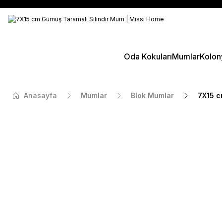
Oda Kokuları
Mumlar
Kolon
Anasayfa
Mumlar
Blok Mumlar
7X15 c