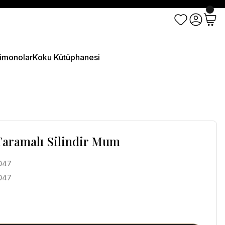
imonolar
Koku Kütüphanesi
aramalı Silindir Mum
047
047