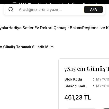
2500 TL ve Üzeri Alışverişlerde Kargo Bedava!
ARA
Ege Esintisi 2 Al 1 Öde
Missi Kokularda 3 Al 2 Öde
yalar
Hediye Setleri
Ev Dekoru
Çamaşır Bakımı
Peştemal ve K
m Gümüş Taramalı Silindir Mum
7X15 cm Gümüş T
Stok Kodu
MYY01
Barkod Kodu
MYY01
461,23 TL