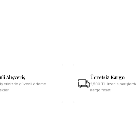
li Alışveriş
Ücretsiz Kargo
rişlerinizde güvenli ödeme
2,500 TL üzeri siparişlerd
kleri.
kargo fırsatı.