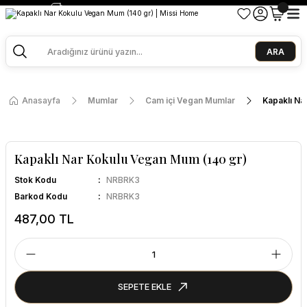
2500 TL ve Üzeri Alışverişlerde Kargo Bedava!
Ege Esintisi 2 Al 1 Öde
Missi Kokularda 3 Al 2 Öde
ARA
Anasayfa
Mumlar
Cam içi Vegan Mumlar
Kapaklı Na
Kapaklı Nar Kokulu Vegan Mum (140 gr)
Stok Kodu
NRBRK3
Barkod Kodu
NRBRK3
487,00 TL
SEPETE EKLE