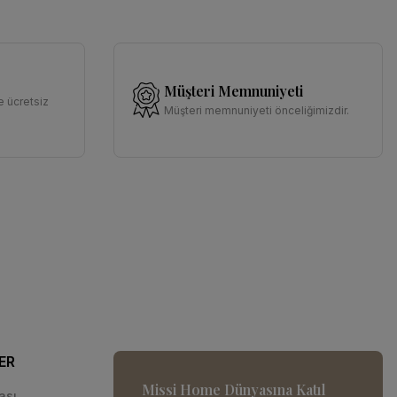
Müşteri Memnuniyeti
e ücretsiz
Müşteri memnuniyeti önceliğimizdir.
ER
Missi Home Dünyasına Katıl
kası