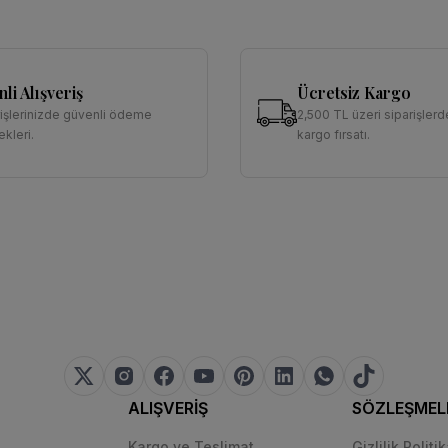
li Alışveriş
Ücretsiz Kargo
rişlerinizde güvenli ödeme
2,500 TL üzeri siparişlerd
kleri.
kargo fırsatı.
ALIŞVERİŞ
SÖZLEŞMEL
Kargo ve Teslimat
Gizlilik Politi