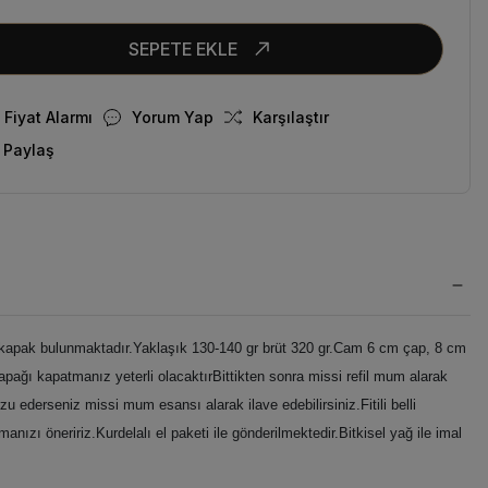
SEPETE EKLE
Fiyat Alarmı
Yorum Yap
Karşılaştır
 Paylaş
 kapak bulunmaktadır.
Yaklaşık 130-140 gr brüt 320 gr.
Cam 6 cm çap, 8 cm
pağı kapatmanız yeterli olacaktırBittikten sonra missi refil mum alarak
u ederseniz missi mum esansı alarak ilave edebilirsiniz.Fitili belli
anızı öneririz.Kurdelalı el paketi ile gönderilmektedir.Bitkisel yağ ile imal