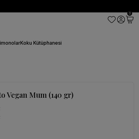
0
imonolar
Koku Kütüphanesi
to Vegan Mum (140 gr)
2
2