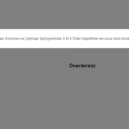
rı, Kolonya ve Çamaşır Spreylerinde 3 Al 2 Öde! Sepetteki en ucuz ürün biz
Yorumlar
Önerileriniz