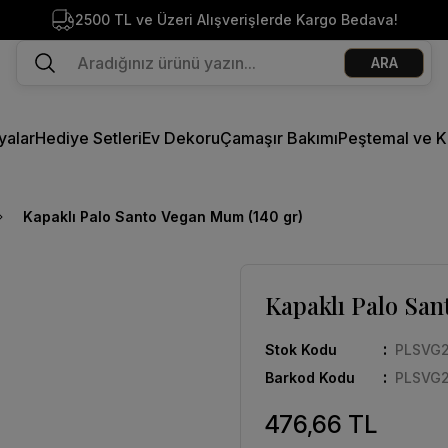
2500 TL ve Üzeri Alışverişlerde Kargo Bedava!
Ege Esintisi 2 Al 1 Öde
ARA
Missi Kokularda 3 Al 2 Öde
2500 TL ve Üzeri Alışverişlerde Kargo Bedava!
Ege Esintisi 2 Al 1 Öde
yalar
Hediye Setleri
Ev Dekoru
Çamaşır Bakımı
Peştemal ve K
Missi Kokularda 3 Al 2 Öde
Kapaklı Palo Santo Vegan Mum (140 gr)
Kapaklı Palo San
Stok Kodu
PLSVG
Barkod Kodu
PLSVG
476,66 TL