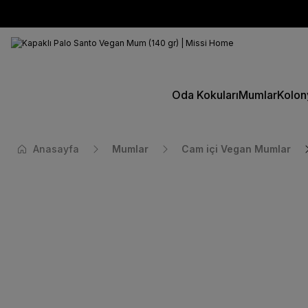
Oda Kokuları
Mumlar
Kolon
Anasayfa
Mumlar
Cam içi Vegan Mumlar