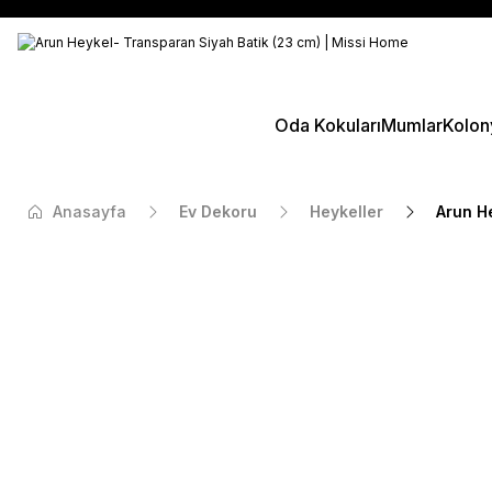
Oda Kokuları
Mumlar
Kolon
Anasayfa
Ev Dekoru
Heykeller
Arun H