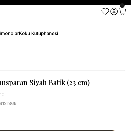
imonolar
Koku Kütüphanesi
nsparan Siyah Batik (23 cm)
TF
4121366