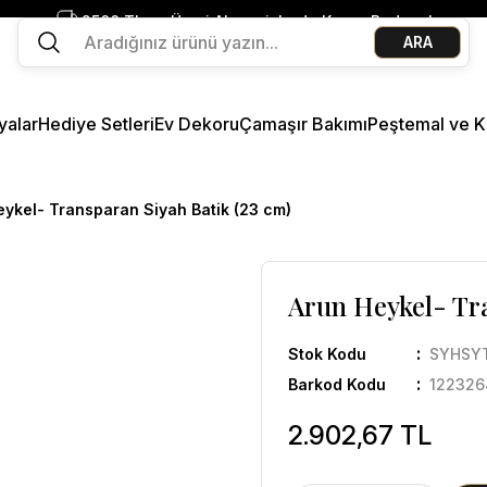
2500 TL ve Üzeri Alışverişlerde Kargo Bedava!
ARA
Ege Esintisi 2 Al 1 Öde
Missi Kokularda 3 Al 2 Öde
yalar
Hediye Setleri
Ev Dekoru
Çamaşır Bakımı
Peştemal ve K
eykel- Transparan Siyah Batik (23 cm)
Arun Heykel- Tra
Stok Kodu
SYHSY
Barkod Kodu
122326
2.902,67 TL