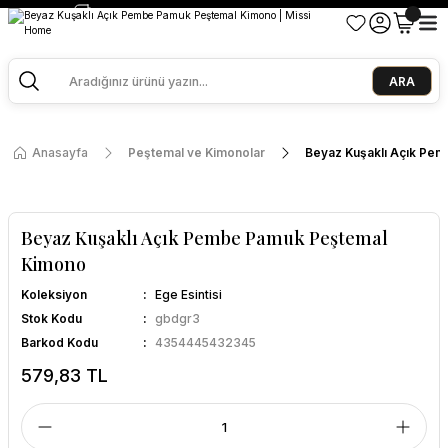
2500 TL ve Üzeri Alışverişlerde Kargo Bedava!
Ege Esintisi 2 Al 1 Öde
Missi Kokularda 3 Al 2 Öde
ARA
Anasayfa
Peştemal ve Kimonolar
Beyaz Kuşaklı Açık Pe
Beyaz Kuşaklı Açık Pembe Pamuk Peştemal
Kimono
Koleksiyon
Ege Esintisi
Stok Kodu
gbdgr3
Barkod Kodu
4354445432345
579,83 TL