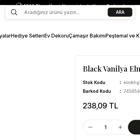
2500 TL ve Üzeri Alışverişlerde Kargo Bedava!
ARA
Ege Esintisi 2 Al 1 Öde
Missi Kokularda 3 Al 2 Öde
yalar
Hediye Setleri
Ev Dekoru
Çamaşır Bakımı
Peştemal ve K
Black Vanilya El
Stok Kodu
elmkhg
Barkod Kodu
745654
238,09 TL