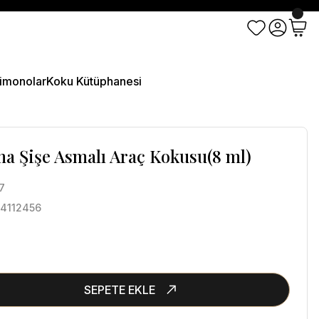
imonolar
Koku Kütüphanesi
ma Şişe Asmalı Araç Kokusu(8 ml)
7
4112456
SEPETE EKLE