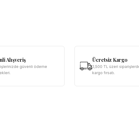
li Alışveriş
Ücretsiz Kargo
rişlerinizde güvenli ödeme
2,500 TL üzeri siparişlerd
kleri.
kargo fırsatı.