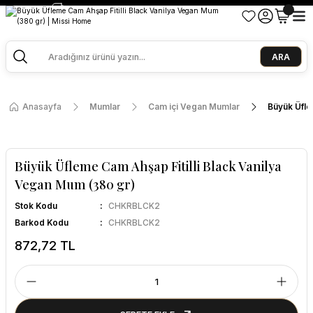
2500 TL ve Üzeri Alışverişlerde Kargo Bedava!
Ege Esintisi 2 Al 1 Öde
Missi Kokularda 3 Al 2 Öde
ARA
Anasayfa
Mumlar
Cam içi Vegan Mumlar
Büyük Üfle
Büyük Üfleme Cam Ahşap Fitilli Black Vanilya
Vegan Mum (380 gr)
Stok Kodu
CHKRBLCK2
Barkod Kodu
CHKRBLCK2
872,72 TL