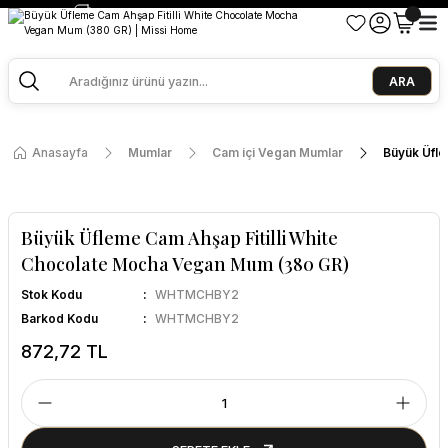
2500 TL ve Üzeri Alışverişlerde Kargo Bedava!
Ege Esintisi 2 Al 1 Öde
Missi Kokularda 3 Al 2 Öde
ARA
Anasayfa
Mumlar
Cam içi Vegan Mumlar
Büyük Üfle
Büyük Üfleme Cam Ahşap Fitilli White
Chocolate Mocha Vegan Mum (380 GR)
Stok Kodu
WHTMCHBY2
Barkod Kodu
WHTMCHBY2
872,72 TL