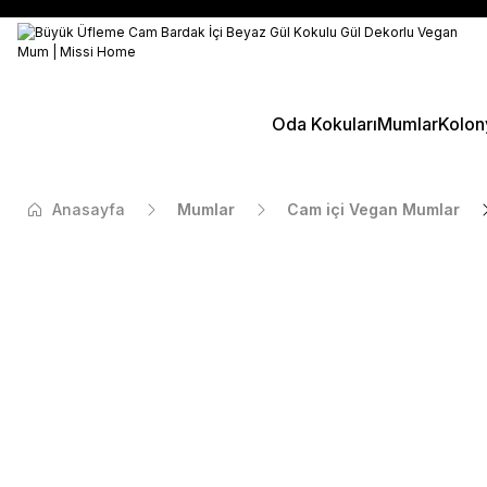
Oda Kokuları
Mumlar
Kolon
Anasayfa
Mumlar
Cam içi Vegan Mumlar