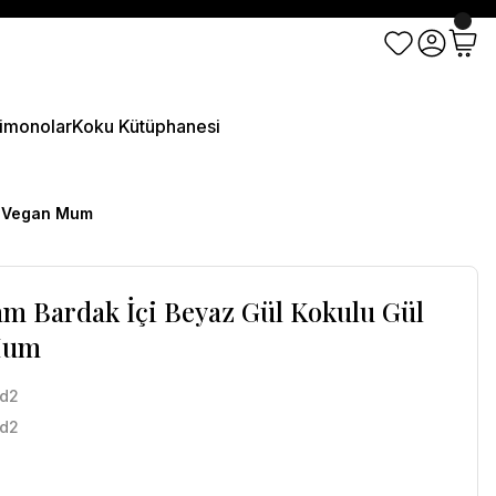
imonolar
Koku Kütüphanesi
u Vegan Mum
m Bardak İçi Beyaz Gül Kokulu Gül
Mum
rd2
rd2