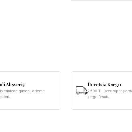
li Alışveriş
Ücretsiz Kargo
rişlerinizde güvenli ödeme
2,500 TL üzeri siparişlerd
kleri.
kargo fırsatı.