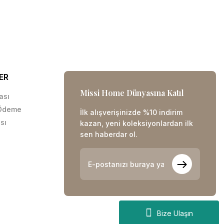
ER
Missi Home Dünyasına Katıl
kası
 Ödeme
İlk alışverişinizde %10 indirim
sı
kazan, yeni koleksiyonlardan ilk
sen haberdar ol.
Bize Ulaşın