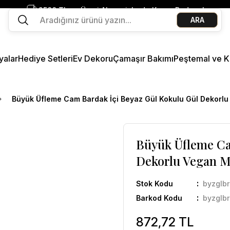
2500 TL ve Üzeri Alışverişlerde Kargo Bedava!
ARA
Ege Esintisi 2 Al 1 Öde
Missi Kokularda 3 Al 2 Öde
yalar
Hediye Setleri
Ev Dekoru
Çamaşır Bakımı
Peştemal ve K
Büyük Üfleme Cam Bardak İçi Beyaz Gül Kokulu Gül Dekorl
Büyük Üfleme Ca
Dekorlu Vegan 
Stok Kodu
byzglb
Barkod Kodu
byzglb
872,72 TL