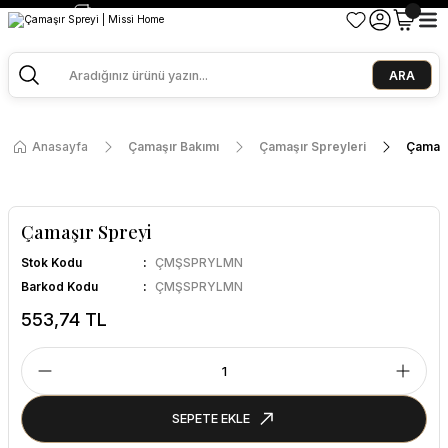
2500 TL ve Üzeri Alışverişlerde Kargo Bedava!
Ege Esintisi 2 Al 1 Öde
Missi Kokularda 3 Al 2 Öde
ARA
Anasayfa
Çamaşır Bakımı
Çamaşır Spreyleri
Çamaşı
Çamaşır Spreyi
Stok Kodu
ÇMŞSPRYLMN
Barkod Kodu
ÇMŞSPRYLMN
553,74 TL
SEPETE EKLE