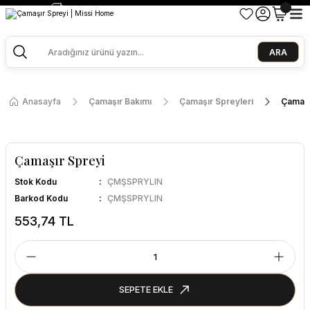
2500 TL ve Üzeri Alışverişlerde Kargo Bedava!
Ege Esintisi 2 Al 1 Öde
Missi Kokularda 3 Al 2 Öde
ARA
Anasayfa
Çamaşır Bakımı
Çamaşır Spreyleri
Çamaşı
Çamaşır Spreyi
Stok Kodu
ÇMŞSPRYLIN
Barkod Kodu
ÇMŞSPRYLIN
553,74 TL
SEPETE EKLE