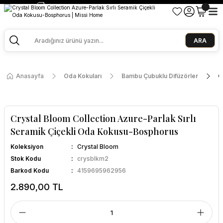
2500 TL ve Üzeri Alışverişlerde Kargo Bedava!
Ege Esintisi 2 Al 1 Öde
Missi Kokularda 3 Al 2 Öde
ARA
Anasayfa
Oda Kokuları
Bambu Çubuklu Difüzörler
C
Crystal Bloom Collection Azure-Parlak Sırlı
Seramik Çiçekli Oda Kokusu-Bosphorus
Koleksiyon
Crystal Bloom
Stok Kodu
crysblkm2
Barkod Kodu
4159695962956
2.890,00 TL