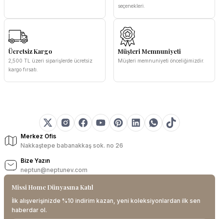
seçenekleri.
Ücretsiz Kargo
Müşteri Memnuniyeti
2,500 TL üzeri siparişlerde ücretsiz
Müşteri memnuniyeti önceliğimizdir.
kargo fırsatı.
Merkez Ofis
Nakkaştepe babanakkaş sok. no 26
Bize Yazın
neptun@neptunev.com
Missi Home Dünyasına Katıl
İlk alışverişinizde %10 indirim kazan, yeni koleksiyonlardan ilk sen
haberdar ol.