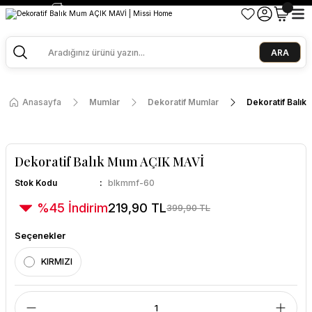
2500 TL ve Üzeri Alışverişlerde Kargo Bedava!
Ege Esintisi 2 Al 1 Öde
Missi Kokularda 3 Al 2 Öde
ARA
Anasayfa
Mumlar
Dekoratif Mumlar
Dekoratif Balı
Dekoratif Balık Mum AÇIK MAVİ
Stok Kodu
blkmmf-60
%45 İndirim
219,90 TL
399,90 TL
Seçenekler
KIRMIZI