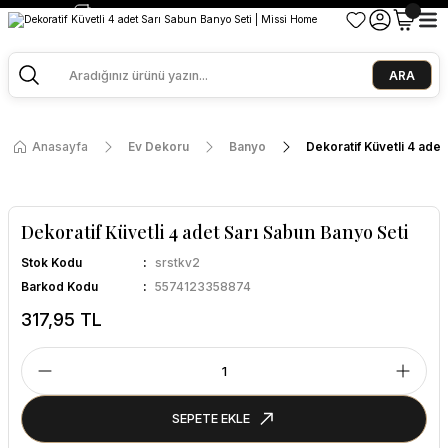
2500 TL ve Üzeri Alışverişlerde Kargo Bedava!
Ege Esintisi 2 Al 1 Öde
Missi Kokularda 3 Al 2 Öde
ARA
Anasayfa
Ev Dekoru
Banyo
Dekoratif Küvetli 4 adet
Dekoratif Küvetli 4 adet Sarı Sabun Banyo Seti
Stok Kodu
srstkv2
Barkod Kodu
5574123358874
317,95 TL
SEPETE EKLE