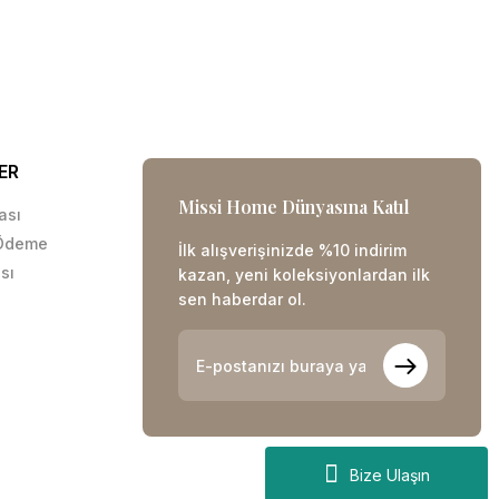
ER
Missi Home Dünyasına Katıl
kası
 Ödeme
İlk alışverişinizde %10 indirim
sı
kazan, yeni koleksiyonlardan ilk
sen haberdar ol.
Bize Ulaşın