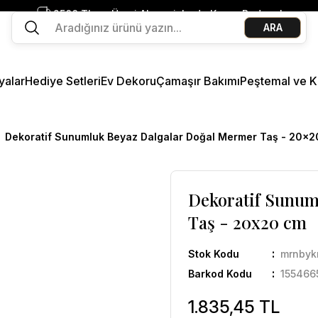
2500 TL ve Üzeri Alışverişlerde Kargo Bedava!
ARA
Ege Esintisi 2 Al 1 Öde
Missi Kokularda 3 Al 2 Öde
yalar
Hediye Setleri
Ev Dekoru
Çamaşır Bakımı
Peştemal ve K
Dekoratif Sunumluk Beyaz Dalgalar Doğal Mermer Taş - 20x
Dekoratif Sunum
Taş - 20x20 cm
Stok Kodu
mrnbyk
Barkod Kodu
155466
1.835,45 TL