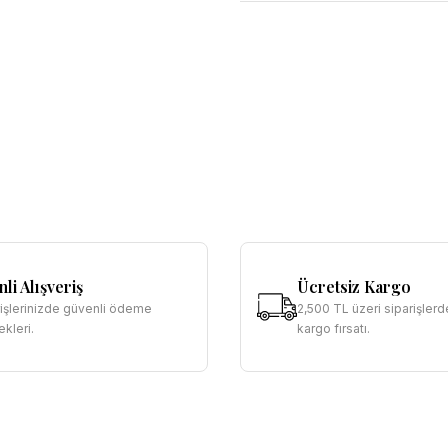
li Alışveriş
Ücretsiz Kargo
rişlerinizde güvenli ödeme
2,500 TL üzeri siparişlerd
kleri.
kargo fırsatı.