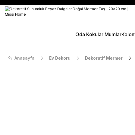
Oda Kokuları
Mumlar
Kolon
Anasayfa
Ev Dekoru
Dekoratif Mermer