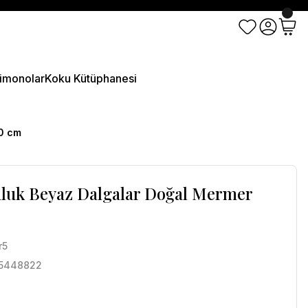
imonolar
Koku Kütüphanesi
20 cm
luk Beyaz Dalgalar Doğal Mermer
r5
5448822