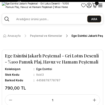
2500 TL ve Üzeri Alışverişlerde Kargo Bedava!
Ege Esintisi 2 Al 1 Öde
Missi Kokularda 3 Al 2 Öde
ARA
Anasayfa
Peştemal ve Kimonolar
Ege Esintisi Jakarlı Pe
Ege Esintisi Jakarlı Peştemal - Gri Lotus Desenli
- %100 Pamuk Plaj, Havuz ve Hamam Peştemali
Koleksiyon
Ege Esintisi
Stok Kodu
ltskl3
Barkod Kodu
4458878778787
790,00 TL