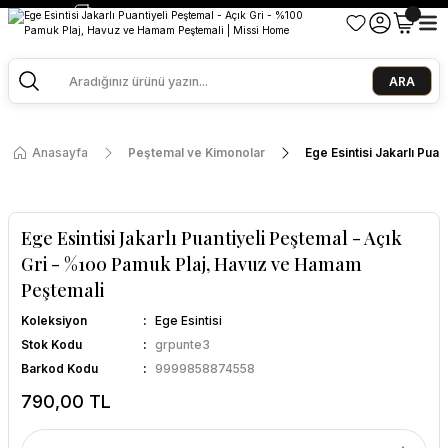
2500 TL ve Üzeri Alışverişlerde Kargo Bedava!
Ege Esintisi 2 Al 1 Öde
Missi Kokularda 3 Al 2 Öde
ARA
Anasayfa
Peştemal ve Kimonolar
Ege Esintisi Jakarlı Pu
Ege Esintisi Jakarlı Puantiyeli Peştemal - Açık
Gri - %100 Pamuk Plaj, Havuz ve Hamam
Peştemali
Koleksiyon
Ege Esintisi
Stok Kodu
grpunte3
Barkod Kodu
9999858874558
790,00 TL